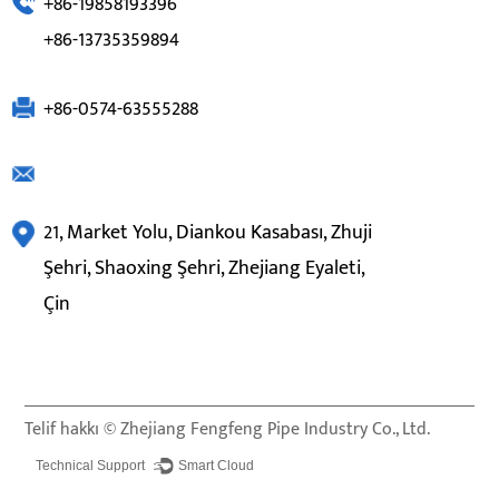
+86-19858193396
+86-13735359894
+86-0574-63555288
21, Market Yolu, Diankou Kasabası, Zhuji
Şehri, Shaoxing Şehri, Zhejiang Eyaleti,
Çin
Telif hakkı ©
Zhejiang Fengfeng Pipe Industry Co., Ltd.
Technical Support ：
Smart Cloud