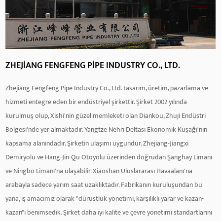
ZHEJIANG FENGFENG PIPE INDUSTRY CO., LTD.
Zhejiang Fengfeng Pipe Industry Co., Ltd. tasarım, üretim, pazarlama ve
hizmeti entegre eden bir endüstriyel şirkettir. Şirket 2002 yılında
kurulmuş olup, Xishi'nin güzel memleketi olan Diankou, Zhuji Endüstri
Bölgesi'nde yer almaktadır. Yangtze Nehri Deltası Ekonomik Kuşağı'nın
kapsama alanındadır. Şirketin ulaşımı uygundur. Zhejiang-Jiangxi
Demiryolu ve Hang-Jin-Qu Otoyolu üzerinden doğrudan Şanghay Limanı
ve Ningbo Limanı'na ulaşabilir. Xiaoshan Uluslararası Havaalanı'na
arabayla sadece yarım saat uzaklıktadır. Fabrikanın kuruluşundan bu
yana, iş amacımız olarak "dürüstlük yönetimi, karşılıklı yarar ve kazan-
kazan"ı benimsedik. Şirket daha iyi kalite ve çevre yönetimi standartlarını