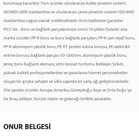
korumaya kararlıdır. Tüm ürünler uluslararası kalite yönetim sistemi
ISO9001:2000 standardına ve uluslararası çevre yönetim sistemi ISO14001
standardına uygun olarak üretilmektedir. Ürün kalitesinin garantisi
PICC'dir... Boru ve bağlantı parçalarımızın ömrü 50 yıldan fazladır. Ana
marka ürünleri PP-R boru ve boru bağlantı parçaları, PP-R cam elyaf boru,
PP-R alüminyum-plastik boru, PE-RT yerden ısıtma borusu, PE elektrikli
eritme borusu bağlantı parçası 50-1200mm, alüminyum-plastik boru,
pirinç boru bağlantı elemanı, sıhhi tesisat hortumu Bekleyin. Şirket,
yüksek kaliteli profesyonellerden ve pazarlama hizmet personelinden
oluşan bir gruba sahiptir ve ülke çapında bir satış ağı geliştirmektedir.
Öte yandan ürünler Avrupa, Amerika, Güneydoğu Asya ve Orta Doğu'ya
da ihraç ediliyor. Dürüst olalım ve geleceği birlikte yaratalım.
ONUR BELGESI